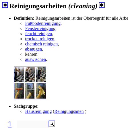
Reinigungsarbeiten
(cleaning)
Definition:
Reinigungsarbeiten ist der Oberbegriff für alle Arb
Fußbodenreinigung
,
Fensterreinigung
,
feucht reinigen
,
trocken reinigen
,
chemisch reinigen
,
absaugen
,
kehren,
auswischen
.
Sachgruppe:
Hausreinigung
(
Reinigungsarten
)
1