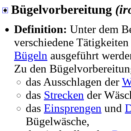
Bügelvorbereitung
(i
Definition:
Unter dem Be
verschiedene Tätigkeite
Bügeln
ausgeführt werde
Zu den Bügelvorbereitun
das Ausschlagen der
W
das
Strecken
der Wäsc
das
Einsprengen
und
D
Bügelwäsche,